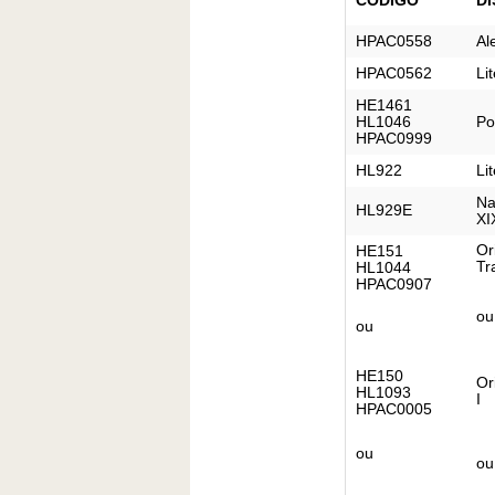
HPAC0558
Al
HPAC0562
Li
HE1461

HL1046

Po
HPAC0999
HL922
Li
Na
HL929E
XI
Or
HE151

Tr
HL1044

HPAC0907
ou
ou
HE150

Or
HL1093

I
HPAC0005
ou