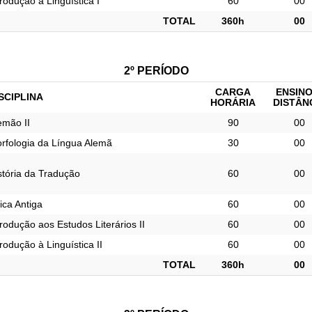
trodução à Linguística I
60
00
TOTAL
360h
00
2º PERÍODO
CARGA
ENSINO
SCIPLINA
HORÁRIA
DISTÂN
emão II
90
00
rfologia da Língua Alemã
30
00
stória da Tradução
60
00
rica Antiga
60
00
trodução aos Estudos Literários II
60
00
trodução à Linguística II
60
00
TOTAL
360h
00