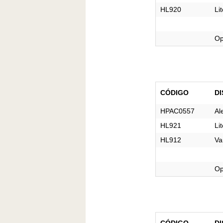
HL920
Lit
Op
CÓDIGO
DI
HPAC0557
Al
HL921
Lit
HL912
Va
Op
CÓDIGO
DI