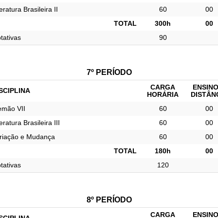
eratura Brasileira II
60
00
TOTAL
300h
00
tativas
90
7º PERÍODO
CARGA
ENSINO
SCIPLINA
HORÁRIA
DISTÂN
emão VII
60
00
eratura Brasileira III
60
00
riação e Mudança
60
00
TOTAL
180h
00
tativas
120
8º PERÍODO
CARGA
ENSINO
SCIPLINA