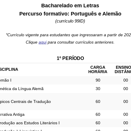
Bacharelado em Letras
Percurso formativo: Português e Alemão
(currículo 99ID)
*Currículo vigente para estudantes que ingressaram a partir de 202
Clique
aqui
para consultar currículos anteriores.
1º PERÍODO
CARGA
ENSINO
SCIPLINA
HORÁRIA
DISTÂN
emão I
90
00
nética da Língua Alemã
30
00
picos Centrais de Tradução
60
00
rrativa Antiga
60
00
trodução aos Estudos Literários I
60
00