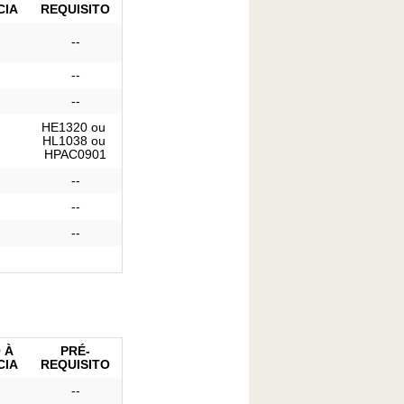
CIA
REQUISITO
--
--
--
HE1320 ou 
HL1038 ou 
HPAC0901
--
--
--
 À
PRÉ-
CIA
REQUISITO
--