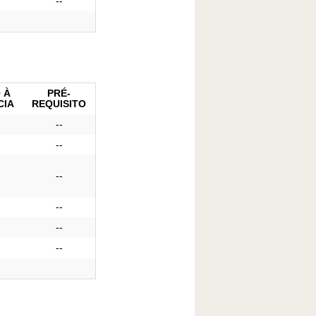
--
 À
PRÉ-
CIA
REQUISITO
--
--
--
--
--
--