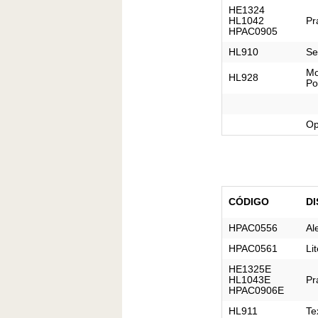
HE1324

HL1042

Pr
HPAC0905
HL910
Se
Mo
HL928
Po
Op
CÓDIGO
DI
HPAC0556
Al
HPAC0561
Li
HE1325E

HL1043E

Pr
HPAC0906E
HL911
Te