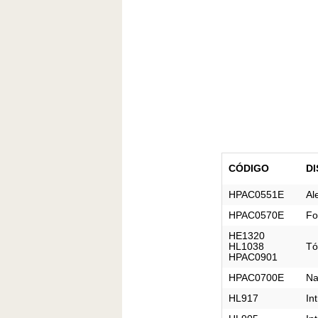
CÓDIGO
DI
HPAC0551E
Al
HPAC0570E
Fo
HE1320

HL1038

Tó
HPAC0901
HPAC0700E
Na
HL917
In