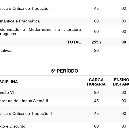
ática e Crítica de Tradução I
45
00
mântica e Pragmática
60
00
dernidade e Modernismo na Literatura 
60
00
rtuguesa
TOTAL
255h
00
tativas
90
6º PERÍODO
CARGA
ENSINO
SCIPLINA
HORÁRIA
DISTÂN
emão VI
90
00
teratura de Língua Alemã II
45
00
ática e Crítica de Tradução II
45
00
xto e Discurso
60
00