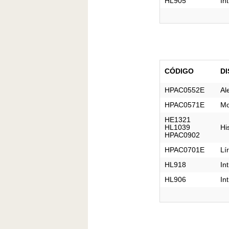
HL905
In
CÓDIGO
DI
HPAC0552E
Al
HPAC0571E
Mo
HE1321

HL1039

Hi
HPAC0902
HPAC0701E
Lí
HL918
In
HL906
In