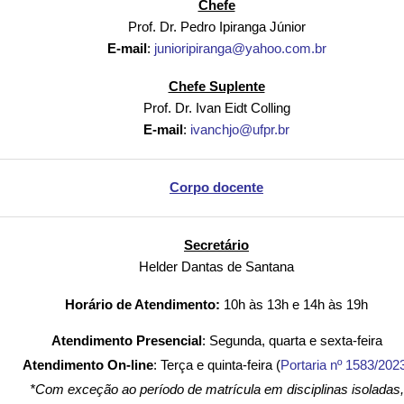
Chefe
Prof. Dr. Pedro Ipiranga Júnior
E-mail
:
junioripiranga@yahoo.com.br
Chefe Suplente
Prof. Dr. Ivan Eidt Colling
E-mail
:
ivanchjo@ufpr.br
Corpo docente
Secretário
Helder Dantas de Santana
Horário de Atendimento:
10h às 13h e 14h às 19h
Atendimento Presencial
: Segunda, quarta e sexta-feira
Atendimento On-line
: Terça e quinta-feira (
Portaria nº 1583/202
*Com exceção ao período de matrícula em disciplinas isoladas,