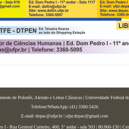
mento de Polonês, Alemão e Letras Clássicas | Universidade Federal d
Telefone/WhatsApp: (41) 3360-5426
E-mail: depac@ufpr.br | ufpr.depac@gmail.com
 I - Rua General Carneiro, 460, 5° andar - sala 503 | 80.060-150 | Cen