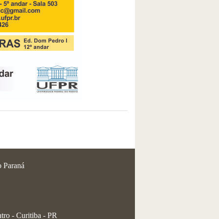
o Paraná
tro - Curitiba - PR