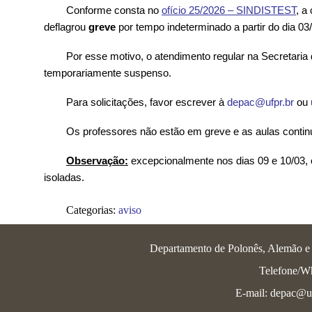
Conforme consta no
ofício 25/2026 – SINDISTEST
, a
deflagrou
greve
por tempo indeterminado a partir do dia 03
Por esse motivo, o atendimento regular na Secretari
temporariamente suspenso.
Para solicitações, favor escrever à
depac@ufpr.br
ou
Os professores não estão em greve e as aulas conti
Observação:
excepcionalmente nos dias 09 e 10/03, 
isoladas.
Categorias:
aviso
Departamento de Polonês, Alemão e L
Telefone/W
E-mail: depac@uf