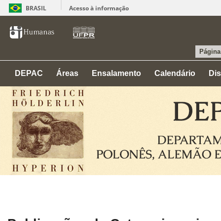
BRASIL
Acesso à informação
Página 
DEPAC
Áreas
Ensalamento
Calendário
Dis