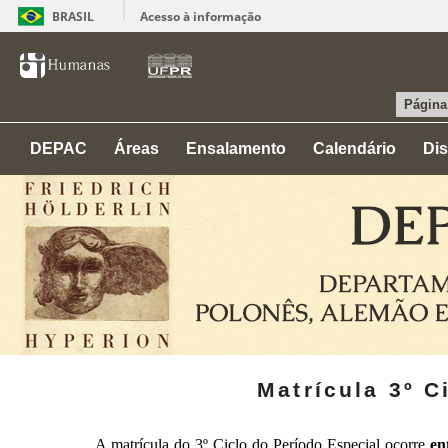
BRASIL
Acesso à informação
Página 
DEPAC
Áreas
Ensalamento
Calendário
Dis
Matrícula 3º C
A matrícula do 3º Ciclo do Período Especial ocorre
en