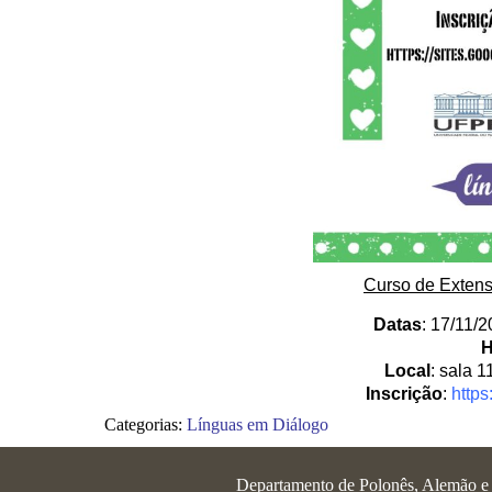
Curso de Exten
Datas
: 17/11/
H
Local
: sala 
Inscrição
:
http
Categorias:
Línguas em Diálogo
Departamento de Polonês, Alemão e L