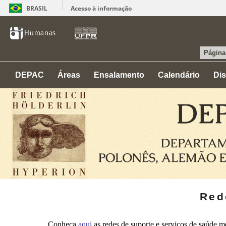
BRASIL
Acesso à informação
Página 
DEPAC
Áreas
Ensalamento
Calendário
Dis
Red
Conheça
aqui
as redes de suporte e serviços de saúde 