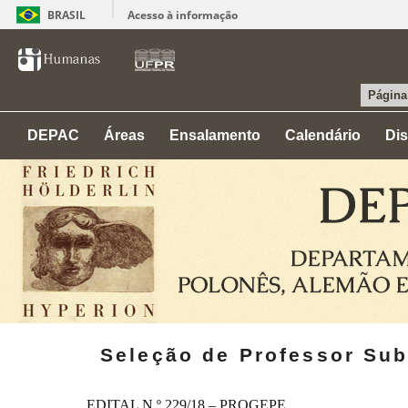
BRASIL
Acesso à informação
Página 
DEPAC
Áreas
Ensalamento
Calendário
Dis
Seleção de Professor Subs
EDITAL N.º 229/18 – PROGEPE