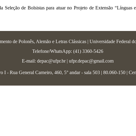
 da Seleção de Bolsistas para atuar no Projeto de Extensão “Línguas
mento de Polonês, Alemão e Letras Clássicas | Universidade Federal d
Telefone/WhatsApp: (41) 3360-5426
E-mail: depac@ufpr.br | ufpr.depac@gmail.com
 I - Rua General Carneiro, 460, 5° andar - sala 503 | 80.060-150 | Cen