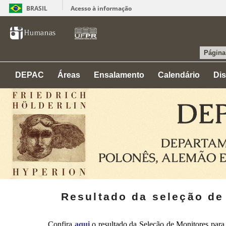
BRASIL
Acesso à informação
Página 
DEPAC
Áreas
Ensalamento
Calendário
Dis
Resultado da seleção de
Confira
aqui
o resultado da Seleção de Monitores para 