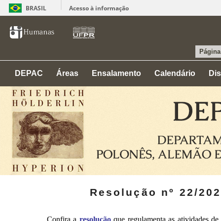
BRASIL
Acesso à informação
Página 
DEPAC
Áreas
Ensalamento
Calendário
Dis
Resolução nº 22/20
Confira a
resolução
que regulamenta as atividades de 