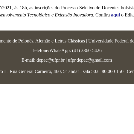
7/2021, às 18h, as inscrições do Processo Seletivo de Docentes bolsis
senvolvimento Tecnológico e Extensão Inovadora
.
Confira
aqui
o Edita
mento de Polonês, Alemão e Letras Clássicas | Universidade Federal d
Telefone/WhatsApp: (41) 3360-5426
E-mail: depac@ufpr.br | ufpr.depac@gmail.com
 I - Rua General Carneiro, 460, 5° andar - sala 503 | 80.060-150 | Cen