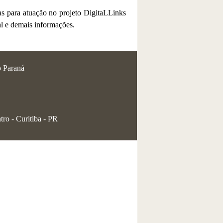
tas para atuação no projeto DigitaLLinks
l e demais informações.
o Paraná
tro - Curitiba - PR