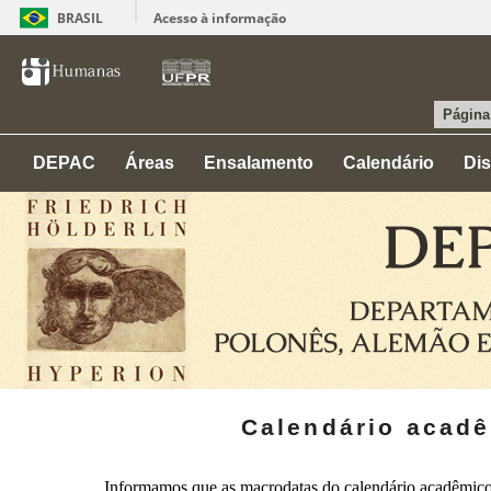
BRASIL
Acesso à informação
Página 
DEPAC
Áreas
Ensalamento
Calendário
Dis
Calendário acadê
Informamos que as macrodatas do calendário acadêmico